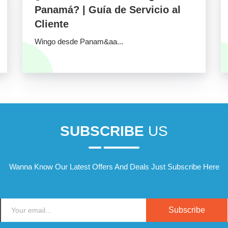
Panamá? | Guía de Servicio al
Cliente
Wingo desde Panam&aa...
SUBSCRIBE
US
Wanna Know Our Latest Offers And Deals Just Subscribe Here
Subscribe