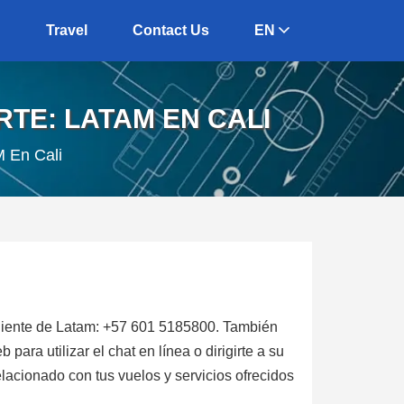
g
Travel
Contact Us
EN
TE: LATAM EN CALI
 En Cali
cliente de Latam: +57 601 5185800. También
ara utilizar el chat en línea o dirigirte a su
relacionado con tus vuelos y servicios ofrecidos